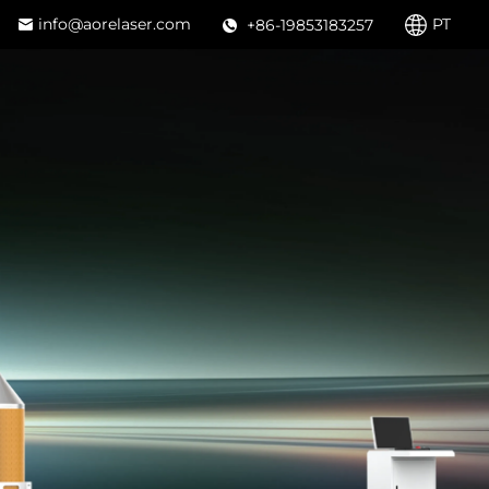
info@aorelaser.com
PT
+86-19853183257