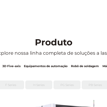
Produto
xplore nossa linha completa de soluções a las
3D Five-axis
Equipamentos de automação
Robô de soldagem
Má
F Series
H Series
PG Series
PB Series